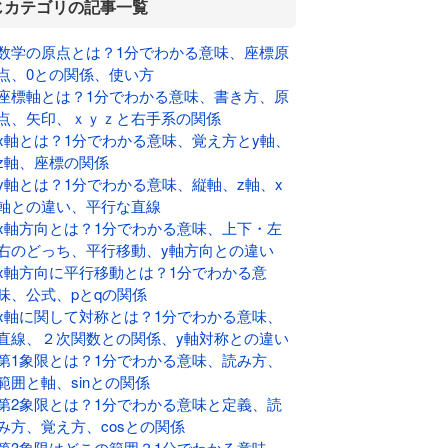
じカテゴリの記事一覧
数学の原点とは？1分でわかる意味、座標原
点、0との関係、使い方
座標軸とは？1分でわかる意味、書き方、原
点、矢印、ｘｙｚと右手系の関係
x軸とは？1分でわかる意味、覚え方とy軸、
z軸、座標の関係
y軸とは？1分でわかる意味、縦軸、z軸、x
軸との違い、平行な直線
x軸方向とは？1分でわかる意味、上下・左
右のどっち、平行移動、y軸方向との違い
x軸方向に平行移動とは？1分でわかる意
味、公式、pとqの関係
x軸に関して対称とは？1分でわかる意味、
直線、２次関数との関係、y軸対称との違い
第1象限とは？1分でわかる意味、読み方、
範囲と軸、sinとの関係
第2象限とは？1分でわかる意味と定義、読
み方、覚え方、cosとの関係
第3象限はどこの範囲？1分でわかる意味、