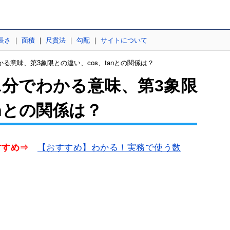
長さ
｜
面積
｜
尺貫法
｜
勾配
｜
サイトについて
る意味、第3象限との違い、cos、tanとの関係は？
1分でわかる意味、第3象限
anとの関係は？
【おすすめ】わかる！実務で使う数
すすめ⇒