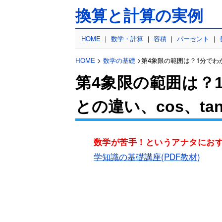
換算と計算の実例
HOME
｜
数学・計算
｜
容積
｜
パーセント
｜
HOME
>
数学の基礎
>第4象限の範囲は？1分でわか
第4象限の範囲は？
との違い、cos、t
数学が苦手！というアナタにお
学知識の基礎講座(PDF教材)