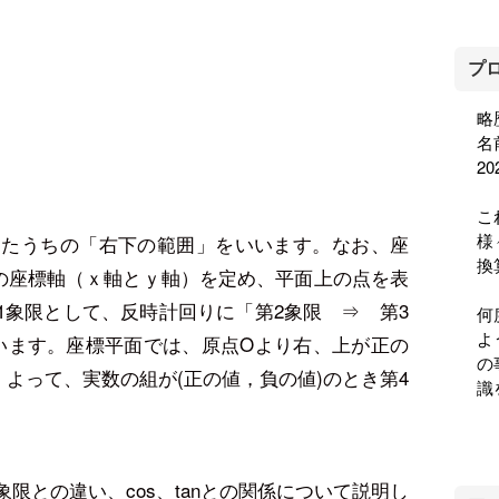
プ
略
名
2
こ
様
けたうちの「右下の範囲」をいいます。なお、座
換
の座標軸（ｘ軸とｙ軸）を定め、平面上の点を表
1象限として、反時計回りに「第2象限 ⇒ 第3
何
よ
います。座標平面では、原点Oより右、上が正の
の
よって、実数の組が(正の値，負の値)のとき第4
識
限との違い、cos、tanとの関係について説明し