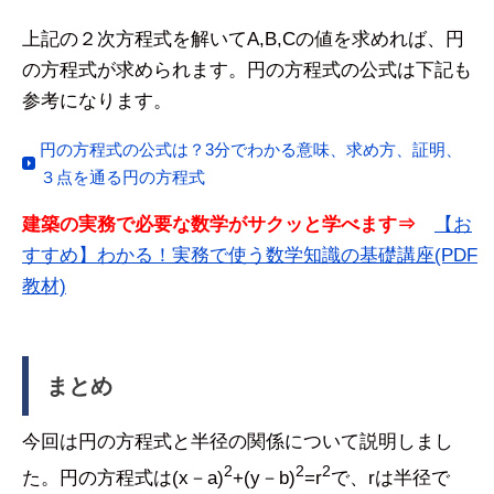
上記の２次方程式を解いてA,B,Cの値を求めれば、円
の方程式が求められます。円の方程式の公式は下記も
参考になります。
円の方程式の公式は？3分でわかる意味、求め方、証明、
３点を通る円の方程式
建築の実務で必要な数学がサクッと学べます⇒
【お
すすめ】わかる！実務で使う数学知識の基礎講座(PDF
教材)
まとめ
今回は円の方程式と半径の関係について説明しまし
2
2
2
た。円の方程式は(x－a)
+(y－b)
=r
で、rは半径で