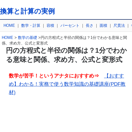
換算と計算の実例
HOME
｜
数学・計算
｜
容積
｜
パーセント
｜
長さ
｜
面積
｜
尺貫法
｜
HOME
>
数学の基礎
>円の方程式と半径の関係は？1分でわかる意味と関
係、求め方、公式と変形式
円の方程式と半径の関係は？1分でわか
る意味と関係、求め方、公式と変形式
数学が苦手！というアナタにおすすめ⇒
【おすす
め】わかる！実務で使う数学知識の基礎講座(PDF教
材)