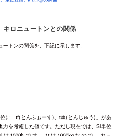
、キロニュートンとの関係
ュートンの関係を、下記に示します。
に「tf(とんふぉーす)、t重(とんじゅう)」があ
重力を考慮した値です。ただし現在では、SI単位
は1000Nです。1tは1000kgなので、1t＝