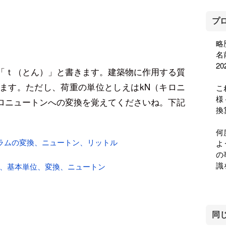
プ
略
名
2
「ｔ（とん）」と書きます。建築物に作用する質
ます。ただし、荷重の単位としえはkN（キロニ
こ
様
ロニュートンへの変換を覚えてくださいね。下記
換
何
ラムの変換、ニュートン、リットル
よ
の
識
覧、基本単位、変換、ニュートン
同