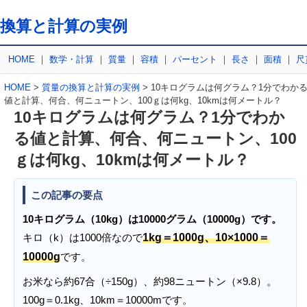
換算と計算の実例
HOME
｜
数学・計算
｜
質量
｜
容積
｜
パーセント
｜
長さ
｜
面積
｜
尺
HOME
>
質量の換算と計算の実例
> 10キログラムは何グラム？1分でわか
値と計算、何合、何ニュートン、100ｇは何kg、10kmは何メートル？
10キログラムは何グラム？1分でわか
る値と計算、何合、何ニュートン、100
ｇは何kg、10kmは何メートル？
この記事の要点
10キログラム（10kg）は10000グラム（10000g）です。
キロ（k）は1000倍なので
1kg＝1000g、10×1000＝
10000g
です。
お米なら約67合（÷150g）、約98ニュートン（×9.8）。
100g＝0.1kg、10km＝10000mです。