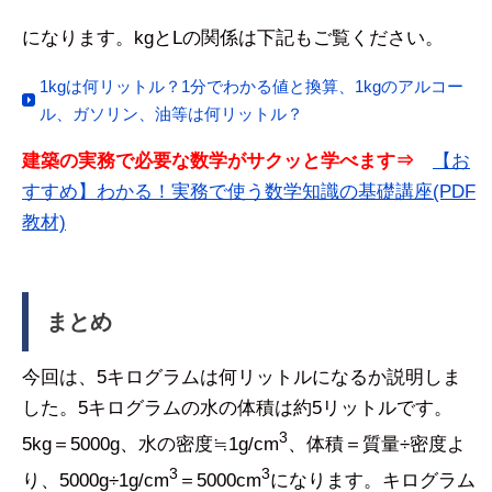
になります。kgとLの関係は下記もご覧ください。
1kgは何リットル？1分でわかる値と換算、1kgのアルコー
ル、ガソリン、油等は何リットル？
建築の実務で必要な数学がサクッと学べます⇒
【お
すすめ】わかる！実務で使う数学知識の基礎講座(PDF
教材)
まとめ
今回は、5キログラムは何リットルになるか説明しま
した。5キログラムの水の体積は約5リットルです。
3
5kg＝5000g、水の密度≒1g/cm
、体積＝質量÷密度よ
3
3
り、5000g÷1g/cm
＝5000cm
になります。キログラム