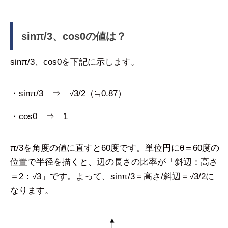
sinπ/3、cos0の値は？
sinπ/3、cos0を下記に示します。
・sinπ/3 ⇒ √3/2（≒0.87）
・cos0 ⇒ 1
π/3を角度の値に直すと60度です。単位円にθ＝60度の
位置で半径を描くと、辺の長さの比率が「斜辺：高さ
＝2：√3」です。よって、sinπ/3＝高さ/斜辺＝√3/2に
なります。