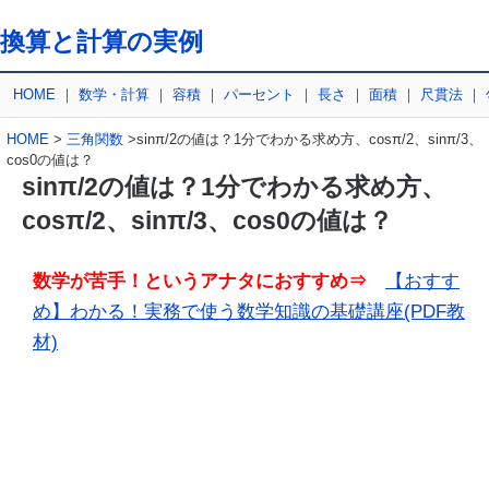
換算と計算の実例
HOME
｜
数学・計算
｜
容積
｜
パーセント
｜
長さ
｜
面積
｜
尺貫法
｜
HOME
>
三角関数
>sinπ/2の値は？1分でわかる求め方、cosπ/2、sinπ/3、
cos0の値は？
sinπ/2の値は？1分でわかる求め方、
cosπ/2、sinπ/3、cos0の値は？
数学が苦手！というアナタにおすすめ⇒
【おすす
め】わかる！実務で使う数学知識の基礎講座(PDF教
材)