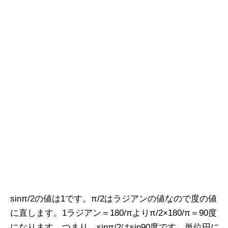
sinπ/2の値は1です。π/2はラジアンの値なので度の値
に直します。1ラジアン＝180/πよりπ/2×180/π＝90度
になります。つまり、sinπ/2はsin90度です。単位円に