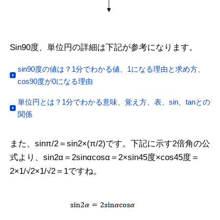
Sin90度、単位円の詳細は下記が参考になります。
sin90度の値は？1分でわかる値、1になる理由と求め方、
cos90度が0になる理由
単位円とは？1分でわかる意味、覚え方、表、sin、tanとの
関係
また、sinπ/2＝sin2×(π/2)です。下記に示す2倍角の公
式より、sin2α＝2sinαcosα＝2×sin45度×cos45度＝
2×1/√2×1/√2＝1ですね。