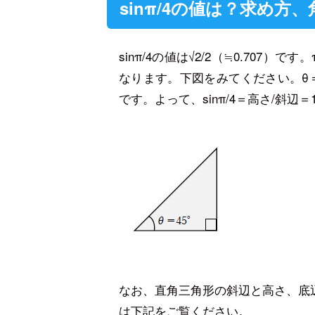
sinπ/4の値は？求め方、
sinπ/4の値は√2/2（≒0.707）です
なります。下図をみてください。θ＝
です。よって、sinπ/4＝高さ/斜辺＝1/
なお、直角三角形の斜辺と高さ、底
は下記をご覧ください。