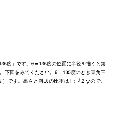
/π＝135度」です。θ＝135度の位置に半径を描くと第
。下図をみてください。θ＝135度のとき直角三
35度）です。高さと斜辺の比率は1：√２なので、