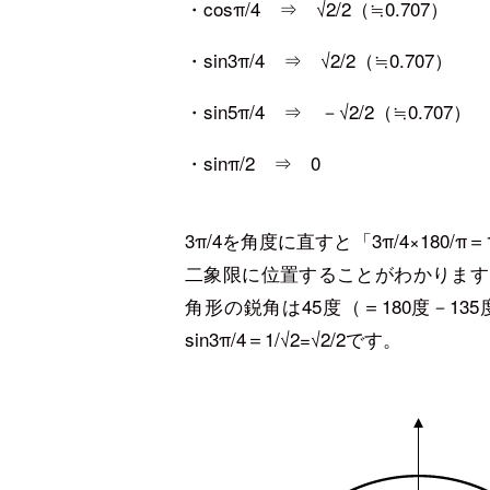
・cosπ/4 ⇒ √2/2（≒0.707）
・sin3π/4 ⇒ √2/2（≒0.707）
・sin5π/4 ⇒ －√2/2（≒0.707）
・sinπ/2 ⇒ 0
3π/4を角度に直すと「3π/4×180
二象限に位置することがわかります
角形の鋭角は45度（＝180度－1
sin3π/4＝1/√2=√2/2です。