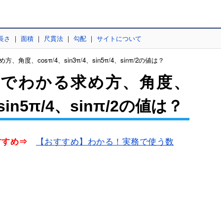
長さ
｜
面積
｜
尺貫法
｜
勾配
｜
サイトについて
、角度、cosπ/4、sin3π/4、sin5π/4、sinπ/2の値は？
1分でわかる求め方、角度、
、sin5π/4、sinπ/2の値は？
【おすすめ】わかる！実務で使う数
すすめ⇒