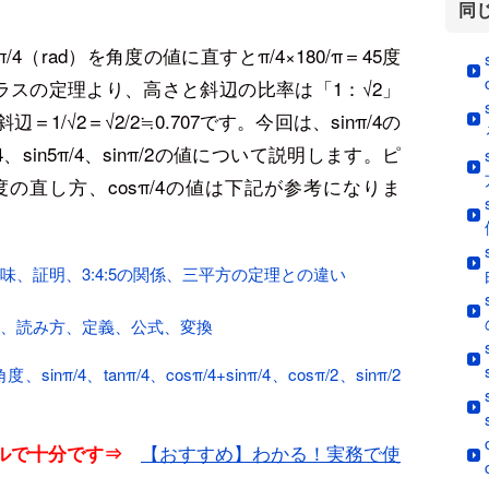
同
。π/4（rad）を角度の値に直すとπ/4×180/π＝45度
ラスの定理より、高さと斜辺の比率は「1：√2」
＝1/√2＝√2/2≒0.707です。今回は、sinπ/4の
4、sin5π/4、sinπ/2の値について説明します。ピ
の直し方、cosπ/4の値は下記が参考になりま
、証明、3:4:5の関係、三平方の定理との違い
方、読み方、定義、公式、変換
π/4、tanπ/4、cosπ/4+sinπ/4、cosπ/2、sinπ/2
【おすすめ】わかる！実務で使
ベルで十分です⇒