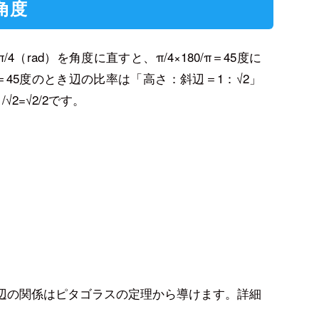
角度
。π/4（rad）を角度に直すと、π/4×180/π＝45度に
45度のとき辺の比率は「高さ：斜辺＝1：√2」
√2=√2/2です。
辺の関係はピタゴラスの定理から導けます。詳細