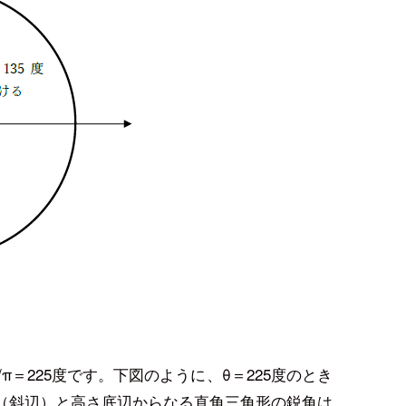
80/π＝225度です。下図のように、θ＝225度のとき
（斜辺）と高さ底辺からなる直角三角形の鋭角は