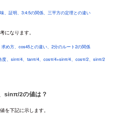
、証明、3:4:5の関係、三平方の定理との違い
も参考になります。
、求め方、cos45との違い、2分のルート2の関係
π/4、tanπ/4、cosπ/4+sinπ/4、cosπ/2、sinπ/2
/4、sinπ/2の値は？
inπ/2の値を下記に示します。