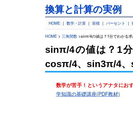
換算と計算の実例
HOME
｜
数学・計算
｜
容積
｜
パーセント
｜
HOME
>
三角関数
>sinπ/4の値は？1分でわかる求め方
sinπ/4の値は？
cosπ/4、sin3π/4
数学が苦手！というアナタにお
学知識の基礎講座(PDF教材)