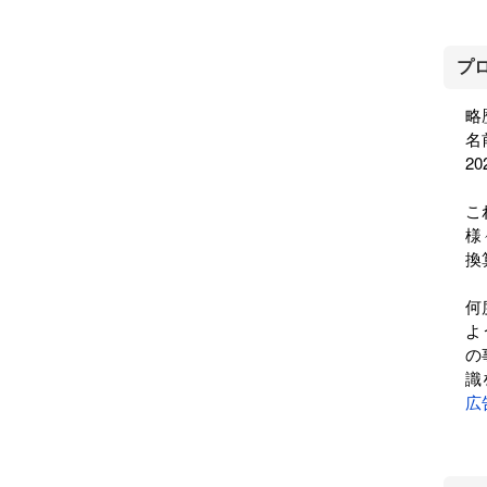
プ
略
名
2
こ
様
換
何
よ
の
識
広