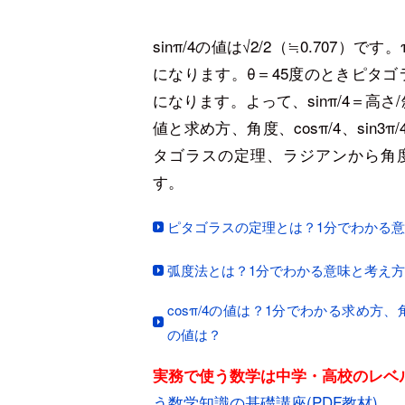
sinπ/4の値は√2/2（≒0.707）です
になります。θ＝45度のときピタゴ
になります。よって、sinπ/4＝高さ/斜辺
値と求め方、角度、cosπ/4、sin3π/
タゴラスの定理、ラジアンから角度
す。
ピタゴラスの定理とは？1分でわかる意味
弧度法とは？1分でわかる意味と考え
cosπ/4の値は？1分でわかる求め方、角度、sin
の値は？
実務で使う数学は中学・高校のレ
う数学知識の基礎講座(PDF教材)