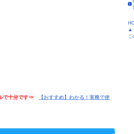
H
▲
こ
【おすすめ】わかる！実務で使
ベルで十分です⇒