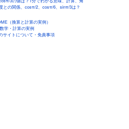
cosπ/3の値は？1分でわかる意味、計算、角
度との関係、cosπ/2、cosπ/6、sinπ/3は？
OME（換算と計算の実例）
 数学・計算の実例
のサイトについて・免責事項